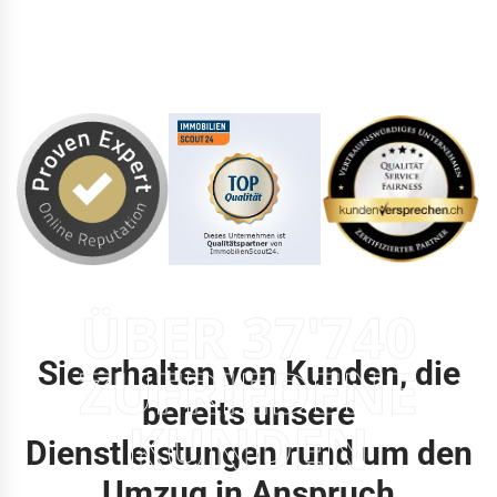
ÜBER 37'740
Sie erhalten von Kunden, die
ZUFRIEDENE
bereits unsere
KUNDEN
Dienstleistungen rund um den
Umzug in Anspruch