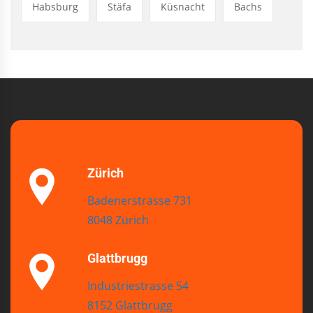
Habsburg
Stäfa
Küsnacht
Bachs
Zürich
Badenerstrasse 731
8048 Zürich
Glattbrugg
Industriestrasse 54
8152 Glattbrugg