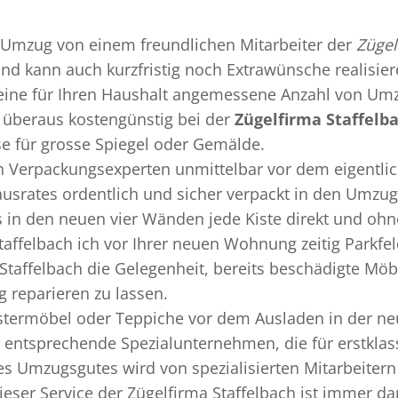
Umzug
von einem freundlichen Mitarbeiter der
Zügel
 und kann auch kurzfristig noch Extrawünsche realisie
 eine für Ihren Haushalt angemessene Anzahl von Umz
überaus kostengünstig bei der
Zügelfirma Staffelb
se für grosse Spiegel oder Gemälde.
en
Verpackungsexperten
unmittelbar vor dem eigentli
Hausrates ordentlich und sicher verpackt in den Umzu
ss in den neuen vier Wänden jede Kiste direkt und o
taffelbach ich vor Ihrer neuen Wohnung zeitig Parkfe
 Staffelbach die Gelegenheit, bereits beschädigte Mö
 reparieren zu lassen.
termöbel oder Teppiche vor dem Ausladen in der ne
e entsprechende Spezialunternehmen, die für erstklas
 Umzugsgutes wird von spezialisierten Mitarbeitern 
er Service der Zügelfirma Staffelbach ist immer dan