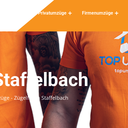
Privatumzüge
Firmenumzüge
Staffelbach
züge
- Zügelfirma Staffelbach