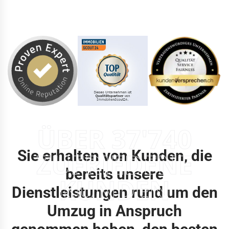
ÜBER 37'740
Sie erhalten von Kunden, die
ZUFRIEDENE
bereits unsere
KUNDEN
Dienstleistungen rund um den
Umzug in Anspruch