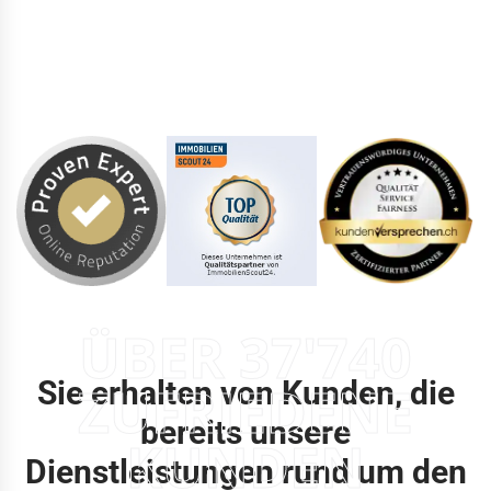
ÜBER 37'740
Sie erhalten von Kunden, die
ZUFRIEDENE
bereits unsere
KUNDEN
Dienstleistungen rund um den