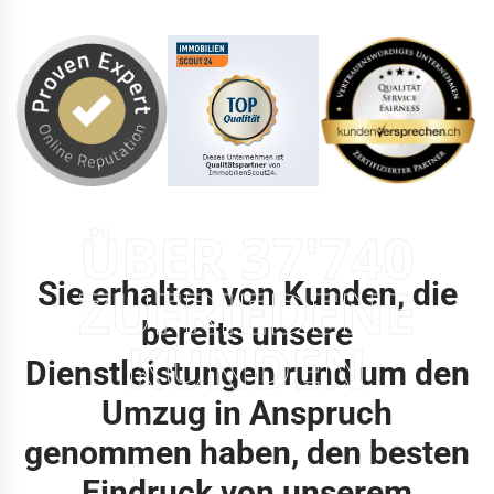
ÜBER 37'740
Sie erhalten von Kunden, die
ZUFRIEDENE
bereits unsere
KUNDEN
Dienstleistungen rund um den
Umzug in Anspruch
genommen haben, den besten
Eindruck von unserem