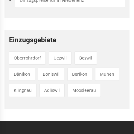
Umzugspreise für in Niederlenz
Einzugsgebiete
Oberrohrdorf
Uezwil
Boswil
Dänikon
Boniswil
Berikon
Muhen
Klingnau
Adliswil
Moosleerau