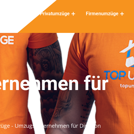
Privatumzüge
Firmenumzüge
rnehmen für
züge
- Umzugsunternehmen für Dintikon