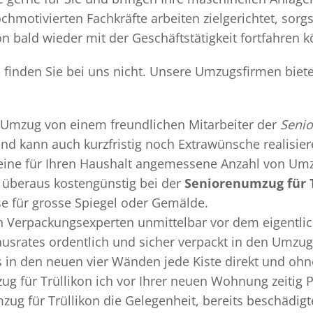
chmotivierten Fachkräfte arbeiten zielgerichtet, sor
n bald wieder mit der Geschäftstätigkeit fortfahren 
n finden Sie bei uns nicht. Unsere Umzugsfirmen biet
Umzug
von einem freundlichen Mitarbeiter der
Senio
 und kann auch kurzfristig noch Extrawünsche realisie
 eine für Ihren Haushalt angemessene Anzahl von Umz
überaus kostengünstig bei der
Seniorenumzug für T
se für grosse Spiegel oder Gemälde.
en
Verpackungsexperten
unmittelbar vor dem eigentli
Hausrates ordentlich und sicher verpackt in den Umzu
ss in den neuen vier Wänden jede Kiste direkt und o
g für Trüllikon ich vor Ihrer neuen Wohnung zeitig 
zug für Trüllikon die Gelegenheit, bereits beschädi