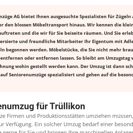
züge AG bietet Ihnen ausgesuchte Spezialisten für Zügeln a
er den blossen Möbeltransport hinaus. Wir kennen die klei
uftreten und die wir für Sie beiseite räumen. Und Sie erle
versierte und freundliche Mitarbeiter Ihr Eigentum mit A
 begonnen werden. Möbelstücke, die Sie nicht mehr brauch
l entfernen oder entfernen lassen. So bleibt am Umzugstag w
ohnung wohin gestellt werden kann. Der Umzug ist dann schn
auf Seniorenumzüge spezialisiert und gehen auf die besond
enumzug für Trüllikon
e Firmen und Produktionsstätten umziehen müssen,
l zur Verfügung. Ein solcher Umzug bedarf einer beso
gerne für Sie und bringen Ihre maschinellen Anlag