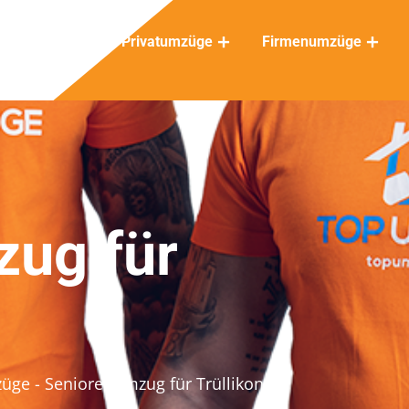
Privatumzüge
Firmenumzüge
ug für
züge
- Seniorenumzug für Trüllikon