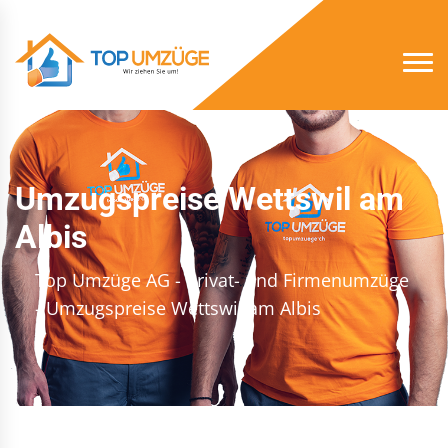
Umzugspreise Wettswil am
Albis
Top Umzüge AG - Privat- und Firmenumzüge
- Umzugspreise Wettswil am Albis