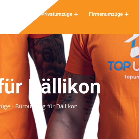
Privatumzüge
Firmenumzüge
ür Dällikon
züge
- Büroumzug für Dällikon