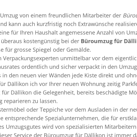
Umzug
von einem freundlichen Mitarbeiter der
Bürou
 und kann auch kurzfristig noch Extrawünsche realisie
 eine für Ihren Haushalt angemessene Anzahl von Umz
überaus kostengünstig bei der
Büroumzug für Däll
se für grosse Spiegel oder Gemälde.
en
Verpackungsexperten
unmittelbar vor dem eigentli
Hausrates ordentlich und sicher verpackt in den Umzu
ss in den neuen vier Wänden jede Kiste direkt und o
r Dällikon ich vor Ihrer neuen Wohnung zeitig Parkf
für Dällikon die Gelegenheit, bereits beschädigte M
 reparieren zu lassen.
termöbel oder Teppiche vor dem Ausladen in der ne
ie entsprechende Spezialunternehmen, die für erstkla
 Umzugsgutes wird von spezialisierten Mitarbeitern
er Service der Büroumzug für Dällikon ist immer da