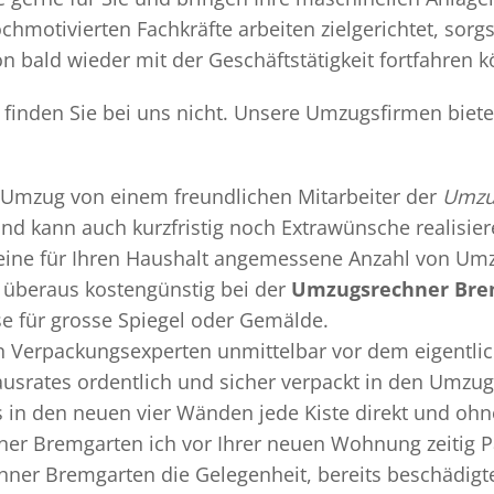
chmotivierten Fachkräfte arbeiten zielgerichtet, sor
n bald wieder mit der Geschäftstätigkeit fortfahren 
finden Sie bei uns nicht. Unsere Umzugsfirmen biete
Umzug
von einem freundlichen Mitarbeiter der
Umzu
 und kann auch kurzfristig noch Extrawünsche realisie
 eine für Ihren Haushalt angemessene Anzahl von Umz
überaus kostengünstig bei der
Umzugsrechner Bre
se für grosse Spiegel oder Gemälde.
en
Verpackungsexperten
unmittelbar vor dem eigentli
Hausrates ordentlich und sicher verpackt in den Umzu
ss in den neuen vier Wänden jede Kiste direkt und o
er Bremgarten ich vor Ihrer neuen Wohnung zeitig P
hner Bremgarten die Gelegenheit, bereits beschädig