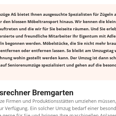
ge AG bietet Ihnen ausgesuchte Spezialisten für Zügeln al
 den blossen Möbeltransport hinaus. Wir kennen die klein
uftreten und die wir für Sie beiseite räumen. Und Sie erle
rsierte und freundliche Mitarbeiter Ihr Eigentum mit Adl
 begonnen werden. Möbelstücke, die Sie nicht mehr brauch
l entfernen oder entfernen lassen. So bleibt am Umzugstag w
ohnung wohin gestellt werden kann. Der Umzug ist dann schn
auf Seniorenumzüge spezialisiert und gehen auf die besond
srechner Bremgarten
e Firmen und Produktionsstätten umziehen müssen,
l zur Verfügung. Ein solcher Umzug bedarf einer beso
gerne für Sie und bringen Ihre maschinellen Anlag