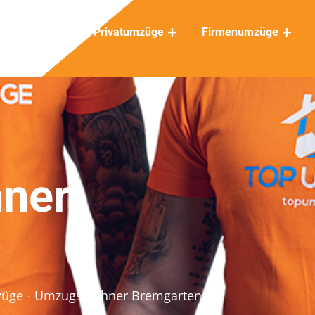
Privatumzüge
Firmenumzüge
ner
züge
- Umzugsrechner Bremgarten