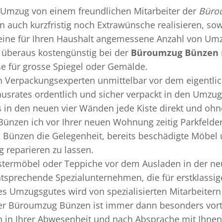
Umzug
von einem freundlichen Mitarbeiter der
Büro
nn auch kurzfristig noch Extrawünsche realisieren, so
 eine für Ihren Haushalt angemessene Anzahl von Umz
überaus kostengünstig bei der
Büroumzug Bünzen
se für grosse Spiegel oder Gemälde.
en
Verpackungsexperten
unmittelbar vor dem eigentli
Hausrates ordentlich und sicher verpackt in den Umzu
ss in den neuen vier Wänden jede Kiste direkt und o
ünzen ich vor Ihrer neuen Wohnung zeitig Parkfelde
 Bünzen die Gelegenheit, bereits beschädigte Möbel
 reparieren zu lassen.
termöbel oder Teppiche vor dem Ausladen in der ne
sprechende Spezialunternehmen, die für erstklassige
s Umzugsgutes wird von spezialisierten Mitarbeit
er Büroumzug Bünzen ist immer dann besonders vortei
 in Ihrer Abwesenheit und nach Absprache mit Ihnen