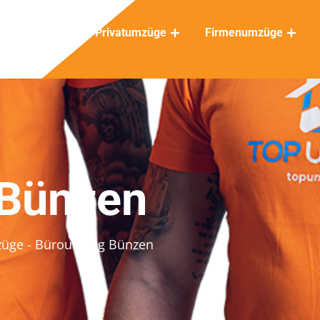
Privatumzüge
Firmenumzüge
Bünzen
züge
- Büroumzug Bünzen