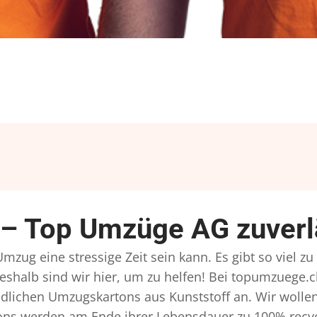
– Top Umzüge AG zuverlä
zug eine stressige Zeit sein kann. Es gibt so viel z
eshalb sind wir hier, um zu helfen! Bei topumzuege.c
dlichen Umzugskartons aus Kunststoff an. Wir wollen
ns werden am Ende ihrer Lebensdauer zu 100% recyce