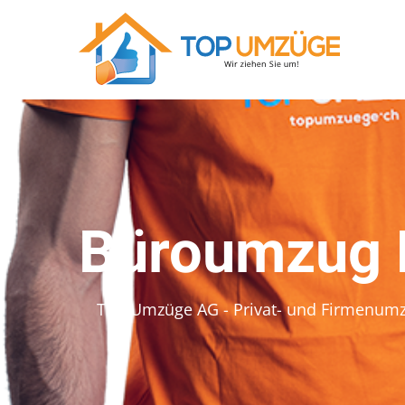
Büroumzug 
Top Umzüge AG - Privat- und Firmenum