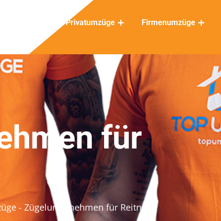
Privatumzüge
Firmenumzüge
ehmen für
züge
- Zügelunternehmen für Reitnau