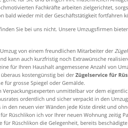
chmotivierten Fachkräfte arbeiten zielgerichtet, sor
n bald wieder mit der Geschäftstätigkeit fortfahren 
 finden Sie bei uns nicht. Unsere Umzugsfirmen biete
Umzug
von einem freundlichen Mitarbeiter der
Zügel
 und kann auch kurzfristig noch Extrawünsche realisie
 eine für Ihren Haushalt angemessene Anzahl von Umz
überaus kostengünstig bei der
Zügelservice für Rü
se für grosse Spiegel oder Gemälde.
en
Verpackungsexperten
unmittelbar vor dem eigentli
Hausrates ordentlich und sicher verpackt in den Umzu
ss in den neuen vier Wänden jede Kiste direkt und o
 für Rüschlikon ich vor Ihrer neuen Wohnung zeitig P
e für Rüschlikon die Gelegenheit, bereits beschädig