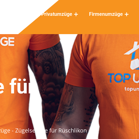
Privatumzüge
Firmenumzüge
 für
züge
- Zügelservice für Rüschlikon