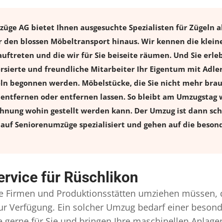
züge AG bietet Ihnen ausgesuchte Spezialisten für Zügeln al
er den blossen Möbeltransport hinaus. Wir kennen die klei
uftreten und die wir für Sie beiseite räumen. Und Sie erle
versierte und freundliche Mitarbeiter Ihr Eigentum mit Ad
 begonnen werden. Möbelstücke, die Sie nicht mehr brauch
l entfernen oder entfernen lassen. So bleibt am Umzugstag w
ohnung wohin gestellt werden kann. Der Umzug ist dann schn
auf Seniorenumzüge spezialisiert und gehen auf die besond
ervice für Rüschlikon
 Firmen und Produktionsstätten umziehen müssen, 
l zur Verfügung. Ein solcher Umzug bedarf einer beso
gerne für Sie und bringen Ihre maschinellen Anlag