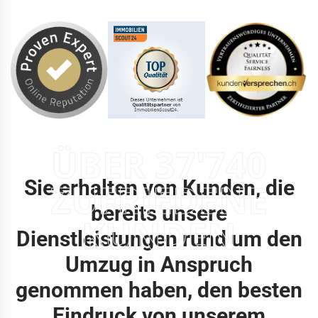
ÜBER 37'740
Sie erhalten von Kunden, die
ZUFRIEDENE
bereits unsere
KUNDEN
Dienstleistungen rund um den
Umzug in Anspruch
genommen haben, den besten
Eindruck von unserem