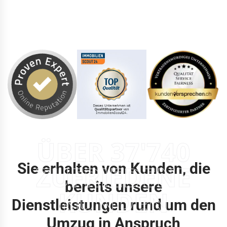
ÜBER 37'740
Sie erhalten von Kunden, die
ZUFRIEDENE
bereits unsere
KUNDEN
Dienstleistungen rund um den
Umzug in Anspruch