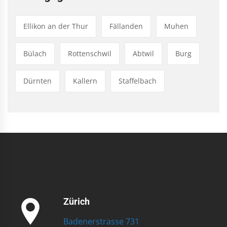
Ellikon an der Thur
Fällanden
Muhen
Bülach
Rottenschwil
Abtwil
Burg
Dürnten
Kallern
Staffelbach
Zürich
Badenerstrasse 731