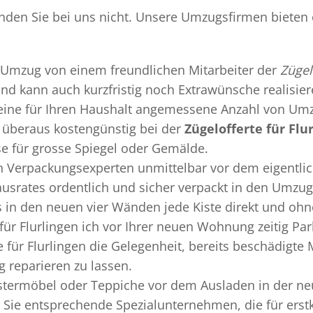
 finden Sie bei uns nicht. Unsere Umzugsfirmen bieten
Umzug
von einem freundlichen Mitarbeiter der
Zügel
 und kann auch kurzfristig noch Extrawünsche realisie
 eine für Ihren Haushalt angemessene Anzahl von Umz
überaus kostengünstig bei der
Zügelofferte für Flu
se für grosse Spiegel oder Gemälde.
en
Verpackungsexperten
unmittelbar vor dem eigentli
Hausrates ordentlich und sicher verpackt in den Umzu
ss in den neuen vier Wänden jede Kiste direkt und o
 für Flurlingen ich vor Ihrer neuen Wohnung zeitig Pa
e für Flurlingen die Gelegenheit, bereits beschädigt
 reparieren zu lassen.
termöbel oder Teppiche vor dem Ausladen in der ne
ür Sie entsprechende Spezialunternehmen, die für erstk