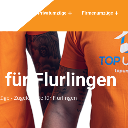
Privatumzüge
Firmenumzüge
 für Flurlingen
züge
- Zügelofferte für Flurlingen