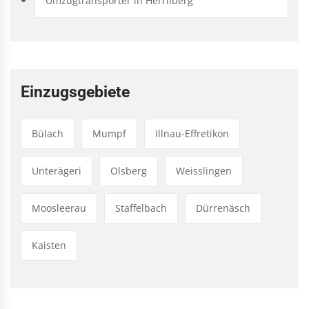
Umzugtransporter in Herrliberg
Einzugsgebiete
Bülach
Mumpf
Illnau-Effretikon
Unterägeri
Olsberg
Weisslingen
Moosleerau
Staffelbach
Dürrenäsch
Kaisten