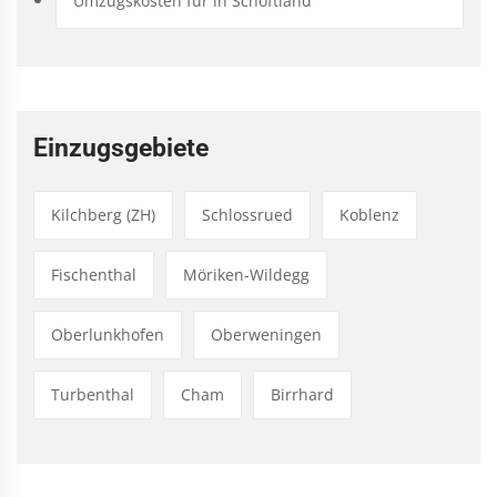
Umzugskosten für in Schöftland
Einzugsgebiete
Kilchberg (ZH)
Schlossrued
Koblenz
Fischenthal
Möriken-Wildegg
Oberlunkhofen
Oberweningen
Turbenthal
Cham
Birrhard