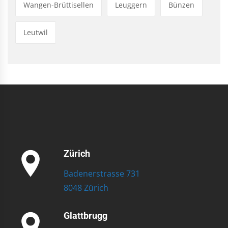
Wangen-Brüttisellen
Leuggern
Bünzen
Leutwil
Zürich
Badenerstrasse 731
8048 Zürich
Glattbrugg