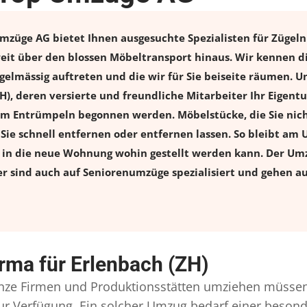
Umzüge AG bietet Ihnen ausgesuchte Spezialisten für Zügeln 
weit über den blossen Möbeltransport hinaus. Wir kennen d
elmässig auftreten und die wir für Sie beiseite räumen. Un
ZH), deren versierte und freundliche Mitarbeiter Ihr Eige
m Entrümpeln begonnen werden. Möbelstücke, die Sie nich
n Sie schnell entfernen oder entfernen lassen. So bleibt am 
s in die neue Wohnung wohin gestellt werden kann. Der Umz
er sind auch auf Seniorenumzüge spezialisiert und gehen a
rma für Erlenbach (ZH)
ze Firmen und Produktionsstätten umziehen müssen
l zur Verfügung. Ein solcher Umzug bedarf einer beso