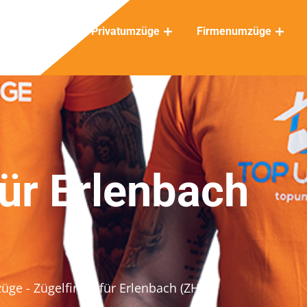
Privatumzüge
Firmenumzüge
für Erlenbach
züge
- Zügelfirma für Erlenbach (ZH)