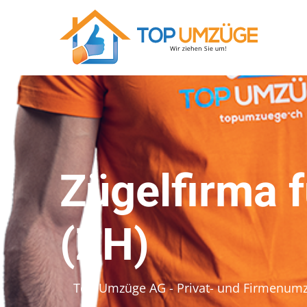
Zügelfirma 
(ZH)
Top Umzüge AG - Privat- und Firmenum