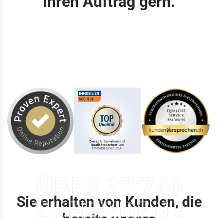
Ihren Auftrag gern.
ÜBER 37'740
Sie erhalten von Kunden, die
ZUFRIEDENE