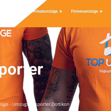
Privatumzüge
Firmenumzüge
porter
züge
- Umzugtransporter Dottikon