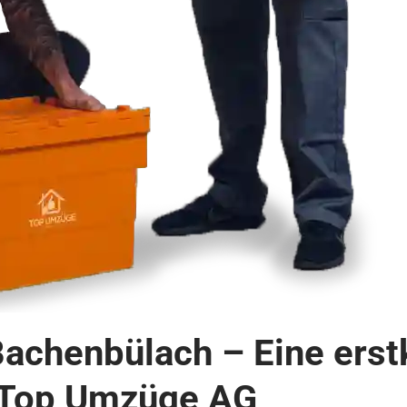
achenbülach – Eine erst
 Top Umzüge AG