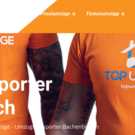
Privatumzüge
Firmenumzüge
porter
ch
züge
- Umzugtransporter Bachenbülach