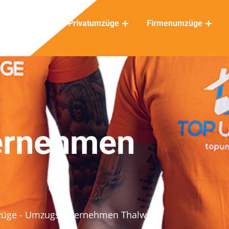
Privatumzüge
Firmenumzüge
ernehmen
züge
- Umzugsunternehmen Thalwil