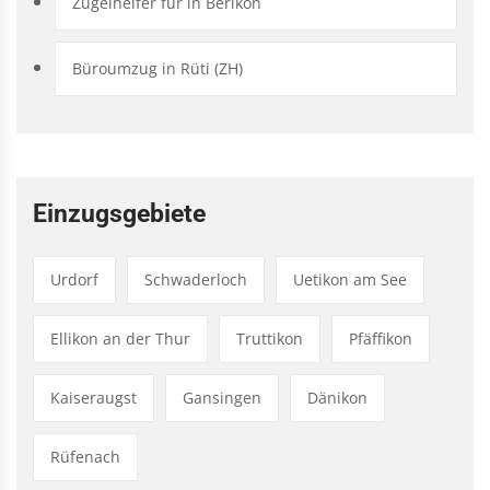
Zügelhelfer für in Berikon
Büroumzug in Rüti (ZH)
Einzugsgebiete
Urdorf
Schwaderloch
Uetikon am See
Ellikon an der Thur
Truttikon
Pfäffikon
Kaiseraugst
Gansingen
Dänikon
Rüfenach