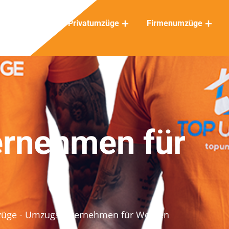
Privatumzüge
Firmenumzüge
rnehmen für
züge
- Umzugsunternehmen für Wohlen