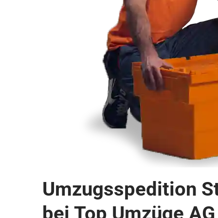
Umzugsspedition St
bei Top Umzüge AG