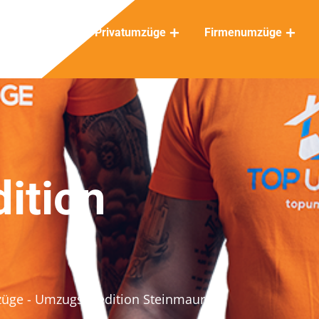
Privatumzüge
Firmenumzüge
ition
züge
- Umzugsspedition Steinmaur