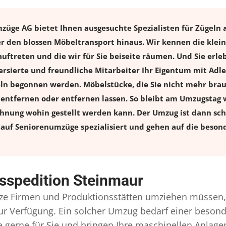
ge AG bietet Ihnen ausgesuchte Spezialisten für Zügeln al
 den blossen Möbeltransport hinaus. Wir kennen die klein
uftreten und die wir für Sie beiseite räumen. Und Sie erle
rsierte und freundliche Mitarbeiter Ihr Eigentum mit Ad
 begonnen werden. Möbelstücke, die Sie nicht mehr brauch
l entfernen oder entfernen lassen. So bleibt am Umzugstag w
ohnung wohin gestellt werden kann. Der Umzug ist dann schn
auf Seniorenumzüge spezialisiert und gehen auf die besond
sspedition Steinmaur
e Firmen und Produktionsstätten umziehen müssen,
l zur Verfügung. Ein solcher Umzug bedarf einer beso
gerne für Sie und bringen Ihre maschinellen Anlag