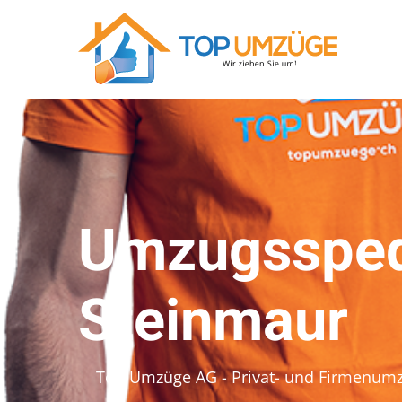
Umzugssped
Steinmaur
Top Umzüge AG - Privat- und Firmenum