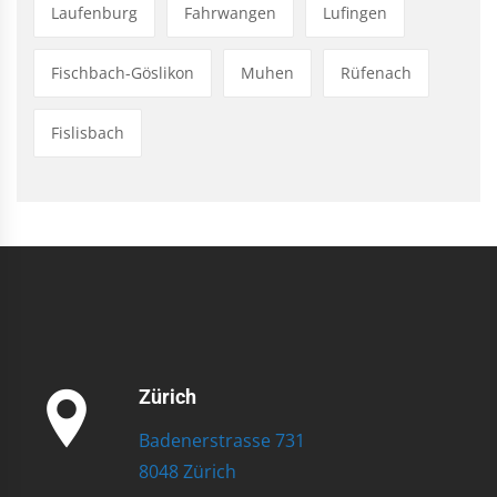
Laufenburg
Fahrwangen
Lufingen
Fischbach-Göslikon
Muhen
Rüfenach
Fislisbach
Zürich
Badenerstrasse 731
8048 Zürich