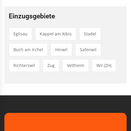
Einzugsgebiete
Eglisau
Kappel am Albis
Stadel
Buch am Irchel
Hinwil
Safenwil
Richterswil
Zug
Veltheim
Wil (ZH)