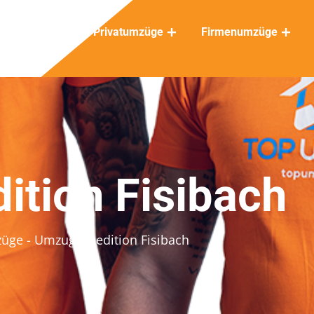
Privatumzüge
Firmenumzüge
tion Fisibach
züge
- Umzugsspedition Fisibach