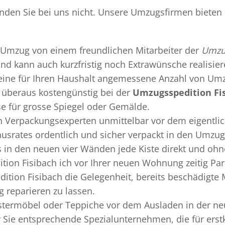
inden Sie bei uns nicht. Unsere Umzugsfirmen bieten 
Umzug
von einem freundlichen Mitarbeiter der
Umzug
 und kann auch kurzfristig noch Extrawünsche realisie
 eine für Ihren Haushalt angemessene Anzahl von Umz
überaus kostengünstig bei der
Umzugsspedition Fi
se für grosse Spiegel oder Gemälde.
en
Verpackungsexperten
unmittelbar vor dem eigentli
Hausrates ordentlich und sicher verpackt in den Umzu
ss in den neuen vier Wänden jede Kiste direkt und o
tion Fisibach ich vor Ihrer neuen Wohnung zeitig Par
ition Fisibach die Gelegenheit, bereits beschädigt
 reparieren zu lassen.
termöbel oder Teppiche vor dem Ausladen in der ne
 Sie entsprechende Spezialunternehmen, die für erstk