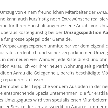
Umzug
von einem freundlichen Mitarbeiter der
Umzu
 und kann auch kurzfristig noch Extrawünsche realisie
 eine für Ihren Haushalt angemessene Anzahl von Umz
überaus kostengünstig bei der
Umzugsspedition A
se für grosse Spiegel oder Gemälde.
en
Verpackungsexperten
unmittelbar vor dem eigentli
Hausrates ordentlich und sicher verpackt in den Umzu
ss in den neuen vier Wänden jede Kiste direkt und o
tion Aarau ich vor Ihrer neuen Wohnung zeitig Parkf
ition Aarau die Gelegenheit, bereits beschädigte M
 reparieren zu lassen.
termöbel oder Teppiche vor dem Ausladen in der ne
e entsprechende Spezialunternehmen, die für erstklas
 Umzugsgutes wird von spezialisierten Mitarbeitern
ser Service der Umzugsspedition Aarau ist immer da