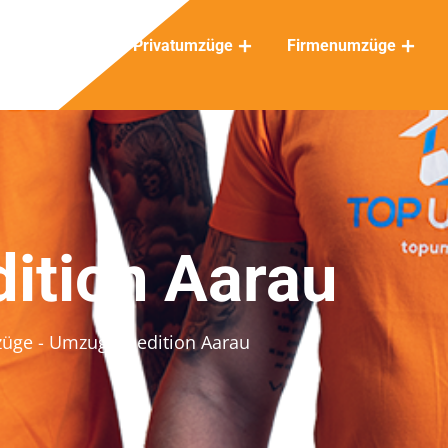
Privatumzüge
Firmenumzüge
ition Aarau
züge
- Umzugsspedition Aarau