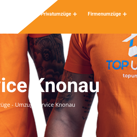
Privatumzüge
Firmenumzüge
ice Knonau
züge
- Umzugsservice Knonau