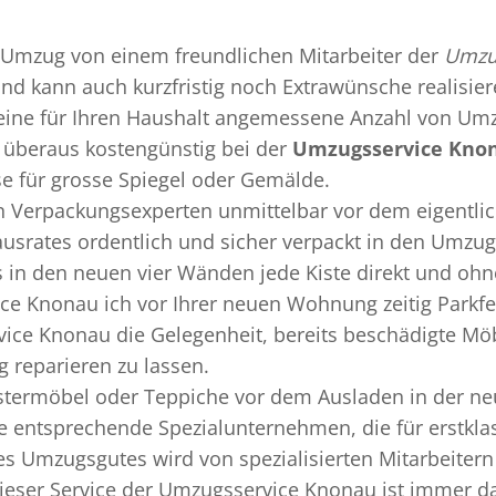
Umzug
von einem freundlichen Mitarbeiter der
Umzu
 und kann auch kurzfristig noch Extrawünsche realisie
 eine für Ihren Haushalt angemessene Anzahl von Umz
überaus kostengünstig bei der
Umzugsservice Kno
se für grosse Spiegel oder Gemälde.
en
Verpackungsexperten
unmittelbar vor dem eigentli
Hausrates ordentlich und sicher verpackt in den Umzu
ss in den neuen vier Wänden jede Kiste direkt und o
ce Knonau ich vor Ihrer neuen Wohnung zeitig Parkfe
ice Knonau die Gelegenheit, bereits beschädigte Mö
 reparieren zu lassen.
termöbel oder Teppiche vor dem Ausladen in der ne
 entsprechende Spezialunternehmen, die für erstklas
s Umzugsgutes wird von spezialisierten Mitarbeiter
ser Service der Umzugsservice Knonau ist immer dan