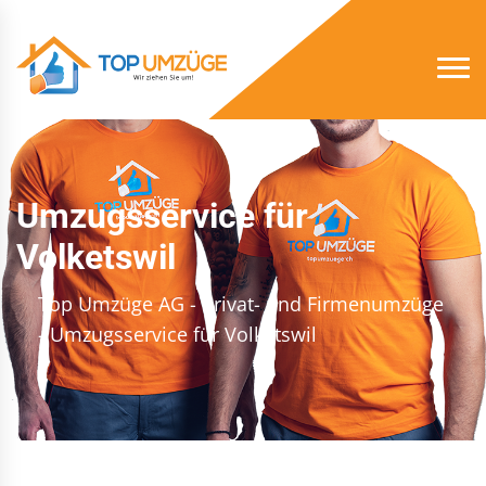
Umzugsservice für
Volketswil
Top Umzüge AG - Privat- und Firmenumzüge
- Umzugsservice für Volketswil