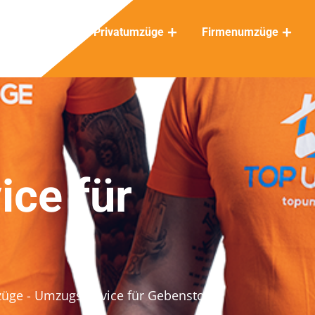
Privatumzüge
Firmenumzüge
ce für
züge
- Umzugsservice für Gebenstorf