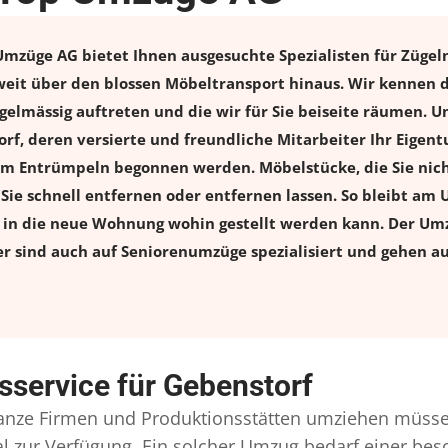
mzüge AG bietet Ihnen ausgesuchte Spezialisten für Zügeln
weit über den blossen Möbeltransport hinaus. Wir kennen d
elmässig auftreten und die wir für Sie beiseite räumen. Un
orf, deren versierte und freundliche Mitarbeiter Ihr Eige
m Entrümpeln begonnen werden. Möbelstücke, die Sie nich
n Sie schnell entfernen oder entfernen lassen. So bleibt am 
s in die neue Wohnung wohin gestellt werden kann. Der Umz
er sind auch auf Seniorenumzüge spezialisiert und gehen a
service für Gebenstorf
nze Firmen und Produktionsstätten umziehen müsse
onal zur Verfügung. Ein solcher Umzug bedarf einer b