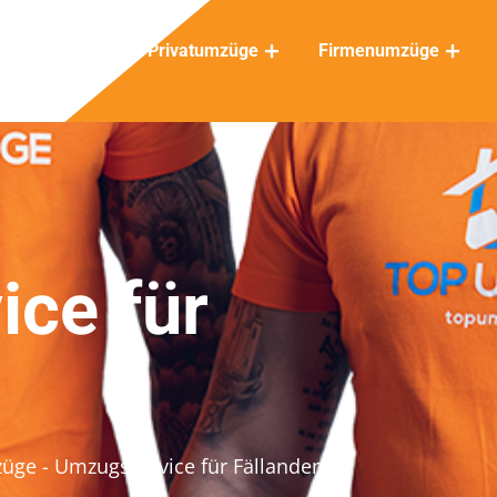
Privatumzüge
Firmenumzüge
ce für
züge
- Umzugsservice für Fällanden