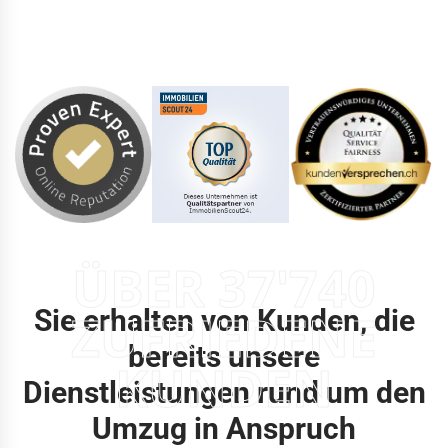
ÜBER 37'740
Sie erhalten von Kunden, die
ZUFRIEDENE
bereits unsere
KUNDEN
Dienstleistungen rund um den
Umzug in Anspruch