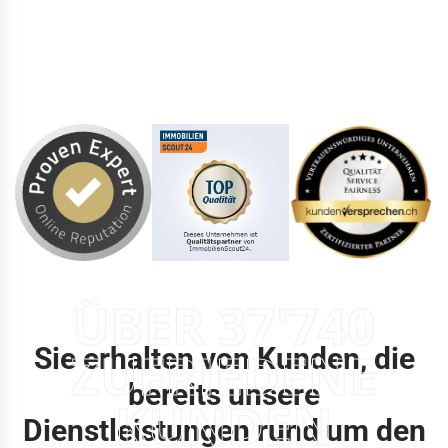
ÜBER 37'740
Sie erhalten von Kunden, die
ZUFRIEDENE
bereits unsere
KUNDEN
Dienstleistungen rund um den