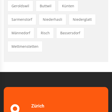
Geroldswil
Buttwil
Künten
Sarmenstorf
Niederhasli
Niederglatt
Männedorf
Risch
Bassersdorf
Mettmenstetten
Zürich