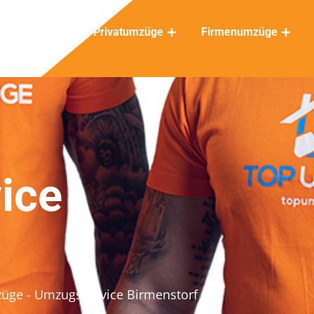
Privatumzüge
Firmenumzüge
ice
züge
- Umzugsservice Birmenstorf