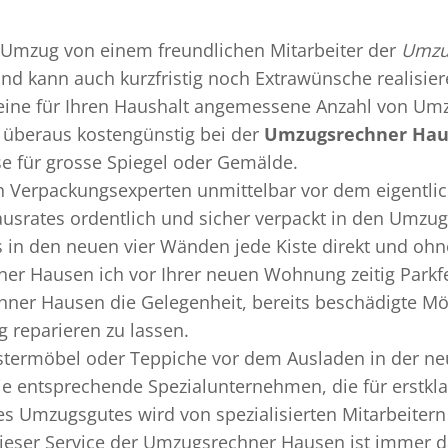
Umzug
von einem freundlichen Mitarbeiter der
Umzu
 und kann auch kurzfristig noch Extrawünsche realisie
 eine für Ihren Haushalt angemessene Anzahl von Umz
überaus kostengünstig bei der
Umzugsrechner Ha
se für grosse Spiegel oder Gemälde.
en
Verpackungsexperten
unmittelbar vor dem eigentli
Hausrates ordentlich und sicher verpackt in den Umzu
ss in den neuen vier Wänden jede Kiste direkt und o
er Hausen ich vor Ihrer neuen Wohnung zeitig Parkf
hner Hausen die Gelegenheit, bereits beschädigte M
 reparieren zu lassen.
termöbel oder Teppiche vor dem Ausladen in der ne
e entsprechende Spezialunternehmen, die für erstklas
s Umzugsgutes wird von spezialisierten Mitarbeiter
ser Service der Umzugsrechner Hausen ist immer da