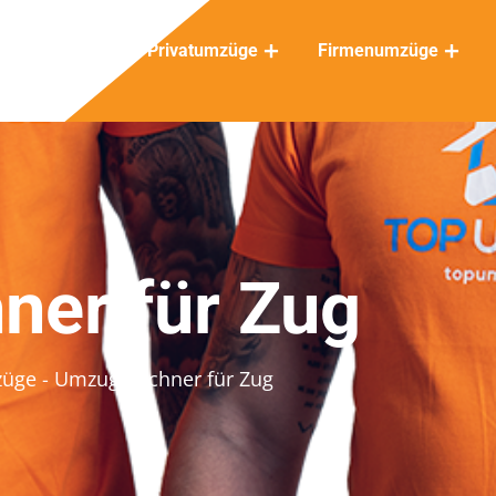
Privatumzüge
Firmenumzüge
er für Zug
züge
- Umzugsrechner für Zug