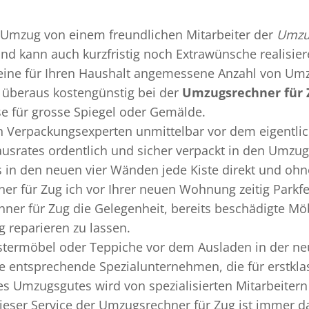
Umzug
von einem freundlichen Mitarbeiter der
Umzu
 und kann auch kurzfristig noch Extrawünsche realisie
 eine für Ihren Haushalt angemessene Anzahl von Umz
überaus kostengünstig bei der
Umzugsrechner für 
se für grosse Spiegel oder Gemälde.
en
Verpackungsexperten
unmittelbar vor dem eigentli
Hausrates ordentlich und sicher verpackt in den Umzu
ss in den neuen vier Wänden jede Kiste direkt und o
er für Zug ich vor Ihrer neuen Wohnung zeitig Parkf
ner für Zug die Gelegenheit, bereits beschädigte M
 reparieren zu lassen.
termöbel oder Teppiche vor dem Ausladen in der ne
e entsprechende Spezialunternehmen, die für erstklas
 Umzugsgutes wird von spezialisierten Mitarbeitern
ser Service der Umzugsrechner für Zug ist immer da