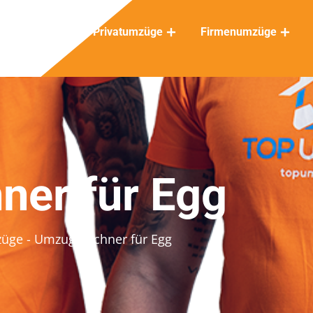
Privatumzüge
Firmenumzüge
er für Egg
züge
- Umzugsrechner für Egg