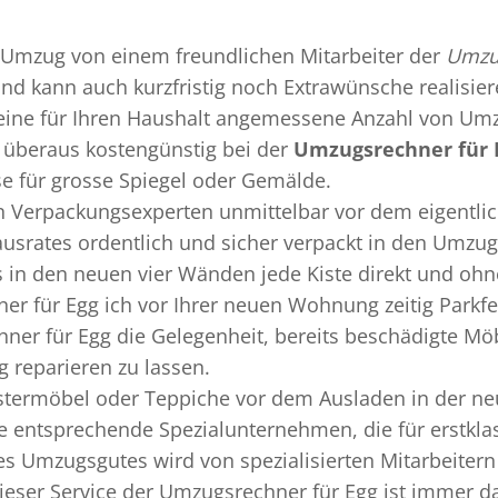
Umzug
von einem freundlichen Mitarbeiter der
Umzug
 und kann auch kurzfristig noch Extrawünsche realisie
 eine für Ihren Haushalt angemessene Anzahl von Umz
überaus kostengünstig bei der
Umzugsrechner für 
se für grosse Spiegel oder Gemälde.
en
Verpackungsexperten
unmittelbar vor dem eigentli
Hausrates ordentlich und sicher verpackt in den Umzu
ss in den neuen vier Wänden jede Kiste direkt und o
er für Egg ich vor Ihrer neuen Wohnung zeitig Parkfe
ner für Egg die Gelegenheit, bereits beschädigte M
 reparieren zu lassen.
termöbel oder Teppiche vor dem Ausladen in der ne
e entsprechende Spezialunternehmen, die für erstklas
 Umzugsgutes wird von spezialisierten Mitarbeitern
ser Service der Umzugsrechner für Egg ist immer da