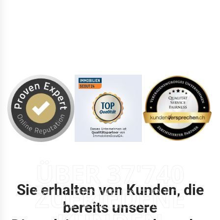
ÜBER 37'740
Sie erhalten von Kunden, die
ZUFRIEDENE
bereits unsere