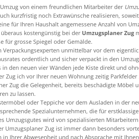
Umzug
von einem freundlichen Mitarbeiter der
Umzu
uch kurzfristig noch Extrawünsche realisieren, soweit
 eine für Ihren Haushalt angemessene Anzahl von Umz
überaus kostengünstig bei der
Umzugsplaner Zug
m
se für grosse Spiegel oder Gemälde.
en
Verpackungsexperten
unmittelbar vor dem eigentli
Hausrates ordentlich und sicher verpackt in den Umzu
ss in den neuen vier Wänden jede Kiste direkt und o
r Zug ich vor Ihrer neuen Wohnung zeitig Parkfelder
er Zug die Gelegenheit, bereits beschädigte Möbel 
ren zu lassen.
termöbel oder Teppiche vor dem Ausladen in der ne
sprechende Spezialunternehmen, die für erstklassige 
s Umzugsgutes wird von spezialisierten Mitarbeite
er Umzugsplaner Zug ist immer dann besonders vorteil
 in Ihrer Abwesenheit und nach Absprache mit Ihnen