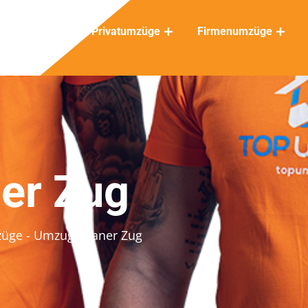
Privatumzüge
Firmenumzüge
er Zug
züge
- Umzugsplaner Zug