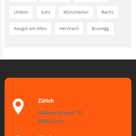
Uitikon
Suhr
Münchwilen
Bachs
Aeugst am Albis
Herznach
Brunegg
Zürich
Badenerstrasse 731
8048 Zürich