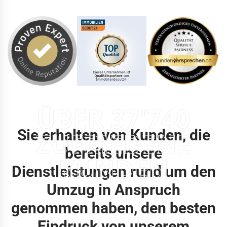
ÜBER 37'740
Sie erhalten von Kunden, die
ZUFRIEDENE
bereits unsere
KUNDEN
Dienstleistungen rund um den
Umzug in Anspruch
genommen haben, den besten
Eindruck von unserem