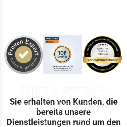
ÜBER 37'740
Sie erhalten von Kunden, die
ZUFRIEDENE
bereits unsere
KUNDEN
Dienstleistungen rund um den