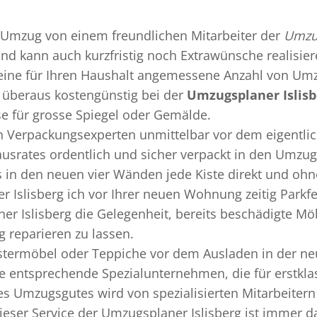
Umzug
von einem freundlichen Mitarbeiter der
Umzug
 und kann auch kurzfristig noch Extrawünsche realisie
 eine für Ihren Haushalt angemessene Anzahl von Umz
überaus kostengünstig bei der
Umzugsplaner Islisb
se für grosse Spiegel oder Gemälde.
en
Verpackungsexperten
unmittelbar vor dem eigentli
Hausrates ordentlich und sicher verpackt in den Umzu
ss in den neuen vier Wänden jede Kiste direkt und o
 Islisberg ich vor Ihrer neuen Wohnung zeitig Parkf
er Islisberg die Gelegenheit, bereits beschädigte M
 reparieren zu lassen.
termöbel oder Teppiche vor dem Ausladen in der ne
ie entsprechende Spezialunternehmen, die für erstklas
 Umzugsgutes wird von spezialisierten Mitarbeitern 
er Service der Umzugsplaner Islisberg ist immer da