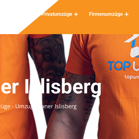
Privatumzüge
Firmenumzüge
r Islisberg
züge
- Umzugsplaner Islisberg