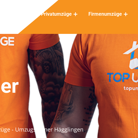
Privatumzüge
Firmenumzüge
er
züge
- Umzugsplaner Hägglingen