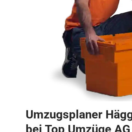
Umzugsplaner Häggl
bei Top Umzüge AG