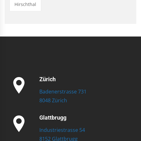
Hirschthal
Zürich
Badenerstrasse 731
8048 Zürich
Glattbrugg
Industriestrasse 54
8152 Glattbrugg